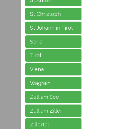
St Anton
St Christoph
St Johann in Tirol
Stiria
Tirol
Viena
Wagrain
Zell am See
Zell am Ziller
Zillertal