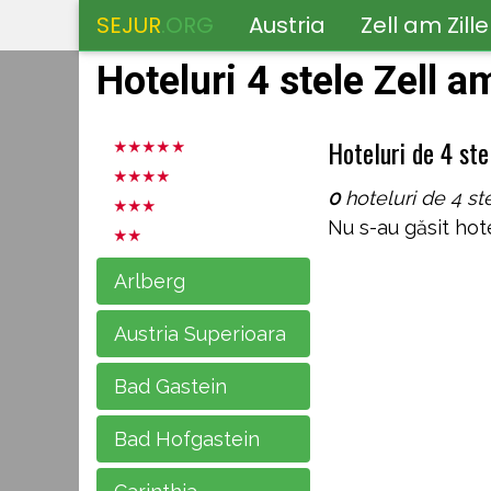
SEJUR
.ORG
Austria
Zell am Zille
Hoteluri 4 stele Zell am
Hoteluri de 4 stel
0
hoteluri de 4 ste
Nu s-au găsit hote
Arlberg
Austria Superioara
Bad Gastein
Bad Hofgastein