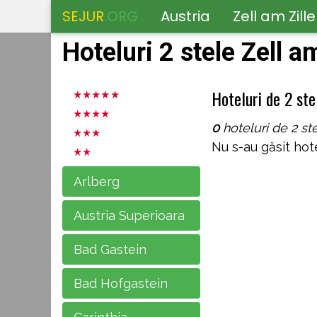
SEJUR
.ORG
Austria
Zell am Zille
Hoteluri 2 stele Zell am
Hoteluri de 2 stel
0
hoteluri de 2 ste
Nu s-au găsit hote
Arlberg
Austria Superioara
Bad Gastein
Bad Hofgastein