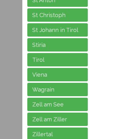
St Anton
St Christoph
St Johann in Tirol
Stiria
Tirol
Viena
Wagrain
Zell am See
Zell am Ziller
Zillertal