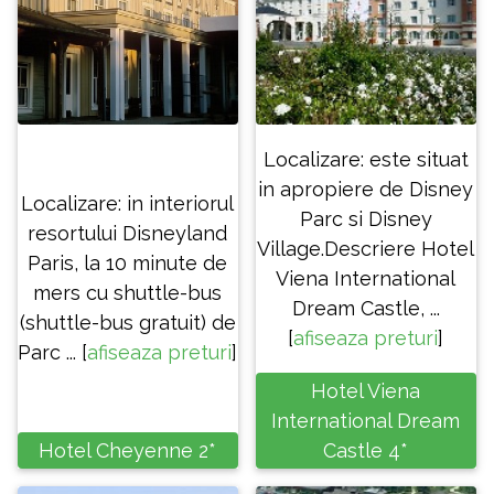
Localizare: este situat
in apropiere de Disney
Localizare: in interiorul
Parc si Disney
resortului Disneyland
Village.Descriere Hotel
Paris, la 10 minute de
Viena International
mers cu shuttle-bus
Dream Castle, ...
(shuttle-bus gratuit) de
[
afiseaza preturi
]
Parc ... [
afiseaza preturi
]
Hotel Viena
International Dream
Hotel Cheyenne 2*
Castle 4*