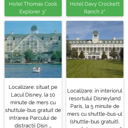
Hotel Thomas Cook
Hotel Davy Crockett
Explorer 3*
Ranch 2*
Localizare: situat pe
Localizare: in interiorul
Lacul Disney, la 10
resortului Disneyland
minute de mers cu
Paris, la 5 minute de
shuttule-bus gratuit de
mers cu shuttle-bus-ul
intrarea Parcului de
(shuttle-bus gratuit),
distractii Disn ...