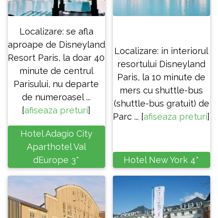
Localizare: se afla
aproape de Disneyland
Localizare: in interiorul
Resort Paris, la doar 40
resortului Disneyland
minute de centrul
Paris, la 10 minute de
Parisului, nu departe
mers cu shuttle-bus
de numeroasel ...
(shuttle-bus gratuit) de
[
afiseaza preturi
]
Parc ... [
afiseaza preturi
]
Hotel Adagio City
Aparthotel Val
dEurope 3*
Hotel New York 4*