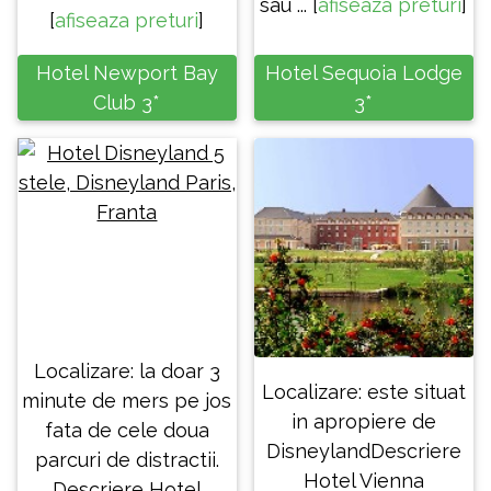
sau ... [
afiseaza preturi
]
[
afiseaza preturi
]
Hotel Newport Bay
Hotel Sequoia Lodge
Club 3*
3*
Localizare: la doar 3
Localizare: este situat
minute de mers pe jos
in apropiere de
fata de cele doua
DisneylandDescriere
parcuri de distractii.
Hotel Vienna
Descriere Hotel