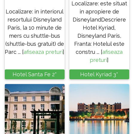
Localizare: este situat
Localizare: in interiorul
in apropiere de
resortului Disneyland
DisneylandDescriere
Paris, la 10 minute de
Hotel Kyriad,
mers cu shuttle-bus
Disneyland Paris,
(shuttle-bus gratuit) de
Franta: Hotelul este
Parc ... [
afiseaza preturi
]
constru ... [
afiseaza
preturi
]
Hotel Santa Fe 2*
Hotel Kyriad 3*