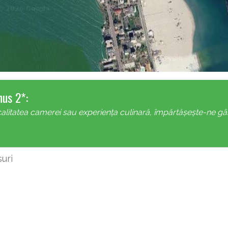
nus 2*:
alitatea camerei sau experiența culinară, împărtășește-ne gându