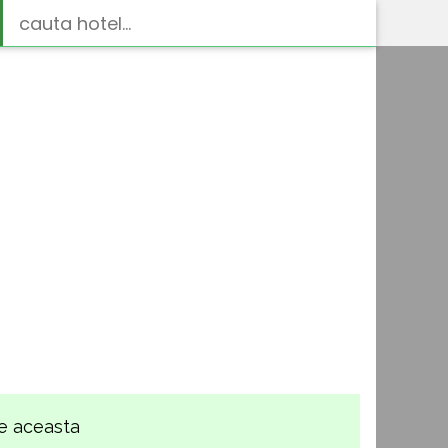
❯
 pe aceasta