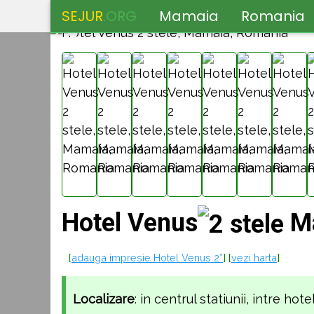
SEJUR
.ORG
Mamaia
Romania
❮
Hotel Venus
Ma
[
adauga impresie Hotel Venus 2*
] [
vezi harta
]
Localizare
: in centrul statiunii, intre ho