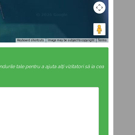
Keyboard shortcuts
Image may be subject to copyright
Terms
rile tale pentru a ajuta alți vizitatori să ia cea