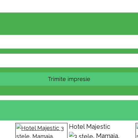
Trimite impresie
Hotel Majestic
,
, Mamaia,