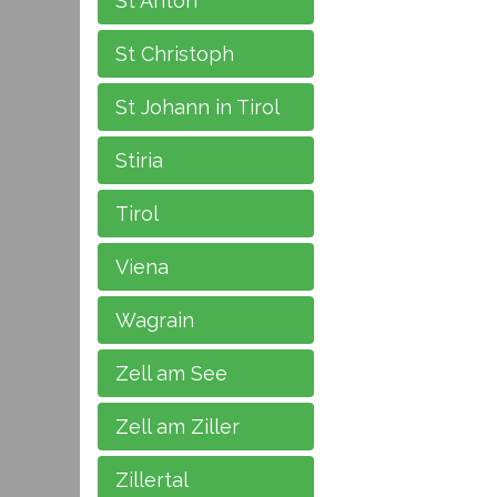
St Anton
St Christoph
St Johann in Tirol
Stiria
Tirol
Viena
Wagrain
Zell am See
Zell am Ziller
Zillertal