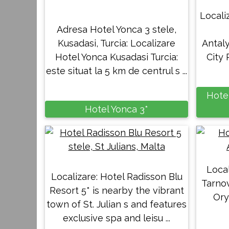
Localiz
Adresa Hotel Yonca 3 stele,
Kusadasi, Turcia: Localizare
Antal
Hotel Yonca Kusadasi Turcia:
City 
este situat la 5 km de centrul s ...
Hote
Hotel Yonca 3*
Local
Localizare: Hotel Radisson Blu
Tarnov
Resort 5* is nearby the vibrant
Ory
town of St. Julian s and features
exclusive spa and leisu ...