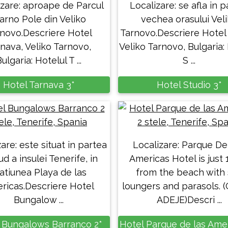
izare: aproape de Parcul
Localizare: se afla in 
arno Pole din Veliko
vechea orasului Vel
novo.Descriere Hotel
Tarnovo.Descriere Hotel 
nava, Veliko Tarnovo,
Veliko Tarnovo, Bulgaria:
ulgaria: Hotelul T ...
S ...
Hotel Tarnava 3*
Hotel Studio 3*
are: este situat in partea
Localizare: Parque De
ud a insulei Tenerife, in
Americas Hotel is just
atiunea Playa de las
from the beach with
ricas.Descriere Hotel
loungers and parasols.
Bungalow ...
ADEJE)Descri ...
 Bungalows Barranco 2*
Hotel Parque de las Amer