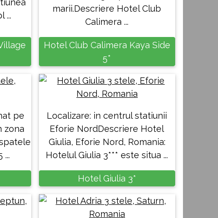
atiunea
marii.Descriere Hotel Club
 ...
Calimera ...
illage
Hotel Club Calimera Kaya Side
5*
nat pe
Localizare: in centrul statiunii
in zona
Eforie NordDescriere Hotel
 spatele
Giulia, Eforie Nord, Romania:
...
Hotelul Giulia 3*** este situa ...
*
Hotel Giulia 3*