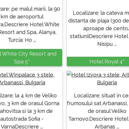
are: pe malul marii, la 90
Localizare: la cateva 
km de aeroportul
distanta de plaja (300 de
ya.Descriere Hotel White
aproape de centru
Resort and Spa, Alanya,
statiuniiDescriere Hotel
Turcia: Ho ...
Nisipu ...
l White City Resort and
Spa 5*
Hotel Royal 4*
izare: la 4 km de Veliko
Localizare: situat in ce
o, 3 km de orasul Gorna
frumosului sat Arbanassi,
ahovitsa si la 3 km de
de orasul Veliko
autostrada Sofia -
Tarnovo.Descriere Hotel 
VarnaDescriere ...
Arbanas ...