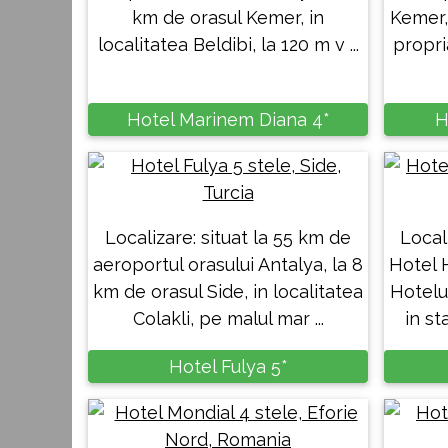
km de orasul Kemer, in
Kemer,
localitatea Beldibi, la 120 m v ...
propri
Hotel Marinem Diana 4*
H
Localizare: situat la 55 km de
Local
aeroportul orasului Antalya, la 8
Hotel 
km de orasul Side, in localitatea
Hotelu
Colakli, pe malul mar ...
in st
Hotel Fulya 5*