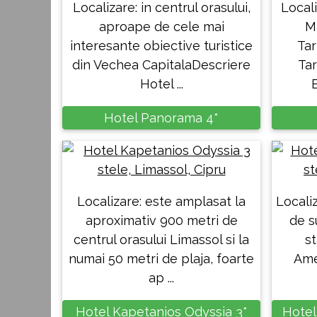
Localizare: in centrul orasului,
Local
aproape de cele mai
M
interesante obiective turistice
Tar
din Vechea CapitalaDescriere
Tar
Hotel ...
B
Hotel Panorama 4*
Localizare: este amplasat la
Localiz
aproximativ 900 metri de
de s
centrul orasului Limassol si la
st
numai 50 metri de plaja, foarte
Ame
ap ...
Hotel Kapetanios Odyssia 3*
Hotel