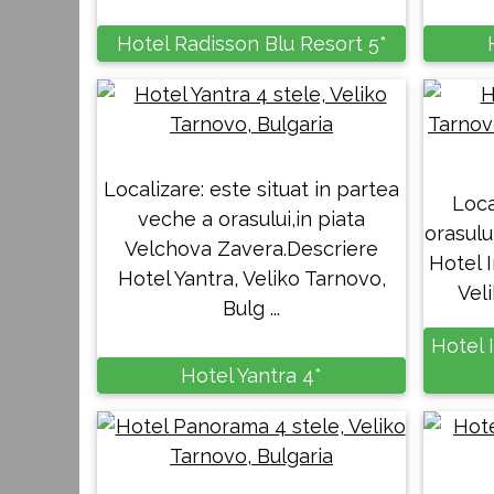
Hotel Radisson Blu Resort 5*
Localizare: este situat in partea
Loca
veche a orasului,in piata
orasulu
Velchova Zavera.Descriere
Hotel I
Hotel Yantra, Veliko Tarnovo,
Veli
Bulg ...
Hotel 
Hotel Yantra 4*