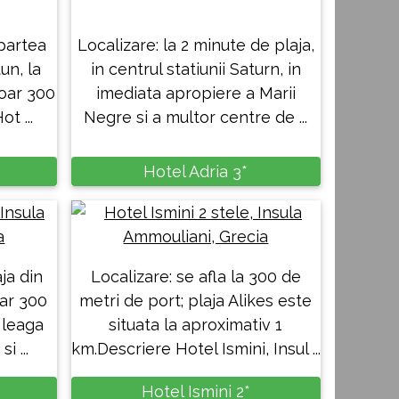
 partea
Localizare: la 2 minute de plaja,
un, la
in centrul statiunii Saturn, in
doar 300
imediata apropiere a Marii
t ...
Negre si a multor centre de ...
Hotel Adria 3*
ja din
Localizare: se afla la 300 de
oar 300
metri de port; plaja Alikes este
 leaga
situata la aproximativ 1
i ...
km.Descriere Hotel Ismini, Insul ...
Hotel Ismini 2*