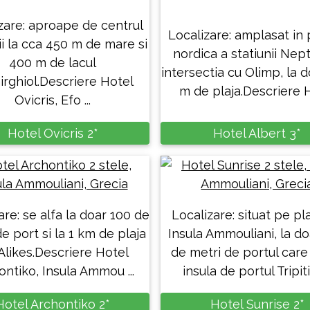
zare: aproape de centrul
Localizare: amplasat in
ii la cca 450 m de mare si
nordica a statiunii Nept
400 m de lacul
intersectia cu Olimp, la 
irghiol.Descriere Hotel
m de plaja.Descriere Ho
Ovicris, Efo ...
Hotel Ovicris 2*
Hotel Albert 3*
are: se alfa la doar 100 de
Localizare: situat pe pla
e port si la 1 km de plaja
Insula Ammouliani, la d
Alikes.Descriere Hotel
de metri de portul care
ontiko, Insula Ammou ...
insula de portul Tripiti s
Hotel Archontiko 2*
Hotel Sunrise 2*