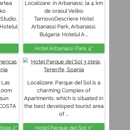
partea
Localizare: in Arbanassi, la 4 km
iko
de orasul Veliko
Studio,
TarnovoDescriere Hotel
 Hotelul
Arbanassi Park, Arbanassi,
Bulgaria: Hotelul A ...
Hotel Arbanassi Park 4*
 Las
Localizare: Parque del Sol is a
 100m
charming Complex of
 sun
Apartments, which is situated in
 (COSTA
the best developed tourist area
of ...
icas 2*
Hotel Parque del Sol 3*