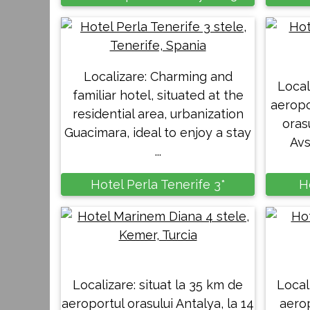
Localizare: Charming and
Local
familiar hotel, situated at the
aeropo
residential area, urbanization
orasu
Guacimara, ideal to enjoy a stay
Avsa
...
Hotel Perla Tenerife 3*
H
Localizare: situat la 35 km de
Local
aeroportul orasului Antalya, la 14
aerop