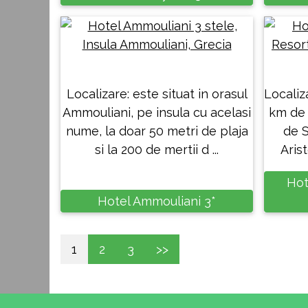
Localizare: este situat in orasul
Localiza
Ammouliani, pe insula cu acelasi
km de 
nume, la doar 50 metri de plaja
de S
si la 200 de mertii d ...
Arist
Hot
Hotel Ammouliani 3*
1
2
3
>>