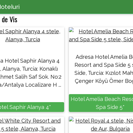
oteluri
 de Vis
Adresa Hotel Amelia 
a Hotel Saphir Alanya 4
Resort and Spa Side 5 
, Alanya, Turcia: Konaklı
Side, Turcia: Kızılot Mah
hmet Salih Saf Sok. No:2
Çenger Köyü Ömer Boğaz
/Antalya Localizare H ...
Hotel Amelia Beach Res
tel Saphir Alanya 4*
Spa Side 5*