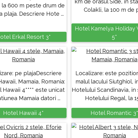
km de orasul Side, in st
 la 600 m peste drum de
Colakli, la 100 m de pl
a plaja. Descriere Hote ...
Hotel Kamelya Holiday V
otel Erkal Resort 3*
5*
izare: pe plajaDescriere
Localizare: este pozitio
Hawaii, Mamaia, Romania:
malul lacului Siutghiol, 
l Hawaii 4**** este unicat
Hotelului Scandinavia, in
atiunea Mamaia datori ...
Hotelului Regal, la 15 
Hotel Hawaii 4*
Hotel Romantic 3