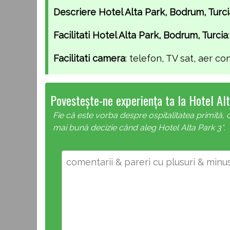
Descriere Hotel Alta Park, Bodrum, Turci
Facilitati Hotel Alta Park, Bodrum, Turcia
Facilitati camera
: telefon, TV sat, aer co
Povestește-ne experiența ta la Hotel Alt
Fie că este vorba despre ospitalitatea primită, c
mai bună decizie când aleg Hotel Alta Park 3*.