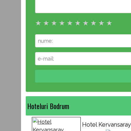
★
★
★
★
★
★
★
★
★
★
Hoteluri Bodrum
Hotel Kervansaray