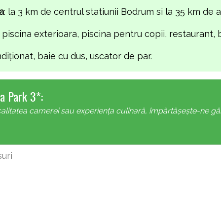
a
: la 3 km de centrul statiunii Bodrum si la 35 km de 
: piscina exterioara, piscina pentru copii, restaurant, 
ndiţionat, baie cu dus, uscator de par.
a Park 3*:
alitatea camerei sau experiența culinară, împărtășește-ne gându