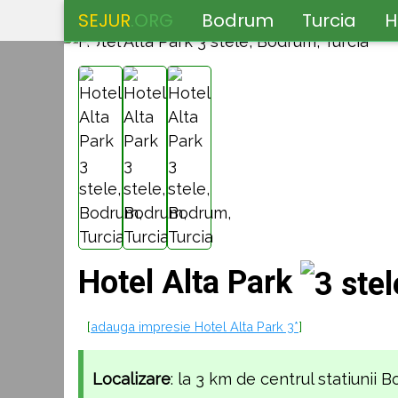
SEJUR
.ORG
Bodrum
Turcia
H
❮
Hotel Alta Park
[
adauga impresie Hotel Alta Park 3*
]
Localizare
: la 3 km de centrul statiunii